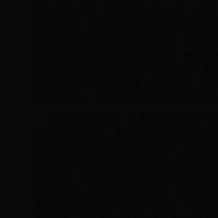
手段的审批程序、工作流程，严格程序、权限
法运行机制，对同时存在违纪问题和职务违法
审查和依法调查有序对接、相互贯通。在审查
入细致的思想政治工作，教育、感化、挽救调
机制，注重证据链条的完整、闭合和稳固，重
印证，固定和补强言词证据，严把事实关、程
监察法与刑法、监察调查程序与刑事诉讼程序有
既要强化自我监督，又要强化外部监督。
气。促进职能融合，要把强化自我监督和自觉
民重托。要自觉接受同级党委的监督，及时向
要线索处置要报同级党委书记批准，使用留置
巡察工作。要加强自我监督，建立健全纪委监
体领导原则，建立审查调查专题会、案件审理
案件监督管理和案件审理各环节分设；严格审