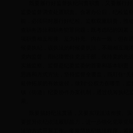
既要履行好监督执纪问责职责，又要履行好
监委监督调查处置职责。合署办公后，纪检监
能，必须同时履行好纪检、监察双重职责，推
查职务违法和职务犯罪问题；既考虑纪的因素
项职责相互衔接、互为补充、内在一致，但在
候要执纪，该执法的时候要执法，不能相互混淆
党内监督，用纪律管住党员干部，保持党的先
实施监察。监督是纪委监委的首要和基本职责
思路和方式方法，坚持监督全覆盖，既盯住“关
延伸拓展的有效途径，做到“公权力在哪里，监
镇（街道）纪委协作办案机制，通过统筹执纪监
果。
既要搞好纪法贯通，又要实现法法衔接。深
要提升依纪依法履职能力，进一步强化党章党
法治方式开展工作。要规范执纪执法程序，紧紧