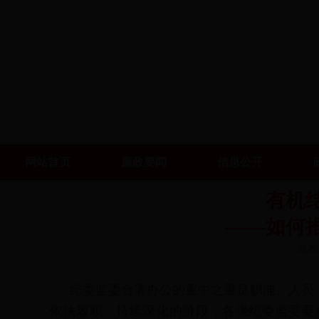
网站首页
廉政要闻
信息公开
有机
——如何
发布日
纪委监委合署办公的重中之重是职能、人员、
依法履职、持续深化的阶段，各级纪委监委要自觉