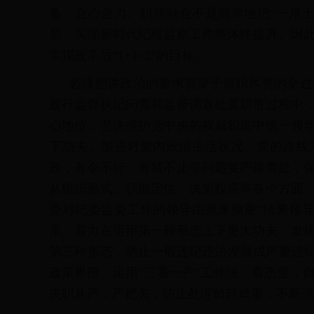
备、合心合力。职能融合不是简单地把“一堆土
塑，实现新时代纪检监察工作整体性提升。因
实现改革后“1+1>2”的目标。
必须把讲政治的要求贯穿于履职尽责的全过
履行监督执纪问责和监督调查处置职责过程中
心地位，坚决维护党中央的权威和集中统一领
下功夫。加强对党内政治生活状况、党的路线
政，有令不行、有禁不止等问题要严肃查处，
从组织形式、职能定位、决策程序等各个方面
委对纪委监委工作的领导由原来侧重“结果领导”
系，着力在运用第一种形态上下更大功夫，发
第三种形态，防止一般违纪违法发展成严重违纪
政策界限，运用“三看一严”工作法，看态度，
失职从严；严把关，防止处理畸轻畸重，不断强