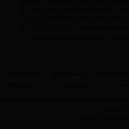
备案制度，切实将党和人民赋予的权力关进制
督，自觉向本级人大常委会报告专项工作，接
布会、党风廉政建设和反腐败工作情况通报会
息，主动公开工作流程，确保惩恶扬善的利剑永
（作者王玮系江西省宜春市委常委、市纪委
中央纪检监察网
省纪检监察网站
市内纪检监察网
▏
▏
中国纪检监察报
中国纪检监察杂志
中央
版权所有：中
备案编号： 陇ICP备13000