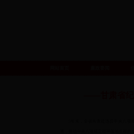
网站首页
廉政要闻
——甘肃省纪
5年来，全省共查处违反中央八项规
查，推动中央八项规定精神落地生根的