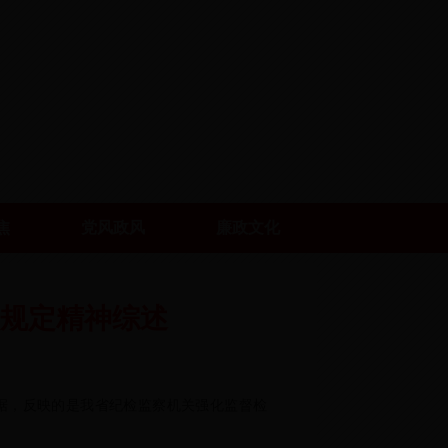
焦
党风政风
廉政文化
项规定精神综述
组数据，反映的是我省纪检监察机关强化监督检