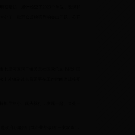
察暗访，累计检查了2923个单位，发现和
条，查处了一批群众反映强烈的突出问题，公开
市七里河区阿干镇民意社区党总支书记刘国
县永丰滩镇副镇长吕延平在工作时间违规接受
…
持抓早抓小、露头就打，发现一起、查处一
还是政府职能部门或企业都做到“一案双查”，