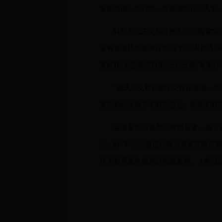
查处力度。2017年，在处理的1272
针对形式主义和官僚主义在我省突出
全省各级机关集中开展以“纠正不担当
显好转”为主要内容的“三纠三促”专项行
“形式主义和官僚主义根深蒂固，严
查找和纠正领导干部不担当、党员干部
全省各部门各单位对照自查、建立
个，对790个问题进行重点核查或跟踪督
作为和弄虚作假典型问题案例。（本报记