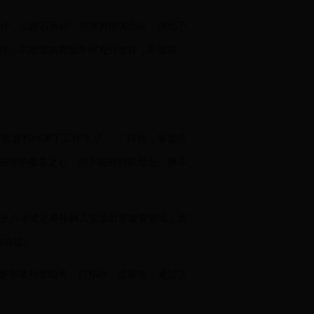
工作，以踏石留印、抓铁有痕的劲头，驰而不
扭转，不敢腐的震慑作用充分发挥，不能腐、
监督和约束下工作生活……”日前，省委常
法律的敬畏之心，绝不能有特权思想，绝不
中央八项规定精神融入党员日常教育管理，固
作落细。
委都坚持发信号、打招呼、提要求，通过下