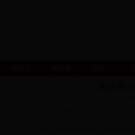
网站首页
廉政要闻
信息公开
建设廉洁
发布日期：
“呼吁‘一带一路’参与方携手加强‘一带一路’廉洁建设，鼓
洁之路”“支持‘一带一路’参与方深化司法执法领域合作”…
在“一带一路”框架下加强反腐败国际合作、推进全球腐败治