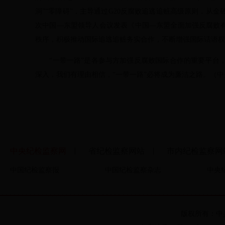
洞”“零障碍”，主导通过G20反腐败追逃追赃高级原则，从
次中国—东盟领导人会议发表《中国—东盟全面加强反腐败有
秩序，积极推动国际追逃追赃务实合作，不断增强国际话语权
“一带一路”是各参与方加强反腐败国际合作的重要平台，
深入，我们有理由相信，“一带一路”必将成为廉洁之路。（中
中央纪检监察网
省纪检监察网站
市内纪检监察网
▏
▏
中国纪检监察报
中国纪检监察杂志
中央
版权所有：中