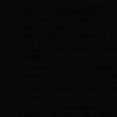
2017年5月，习近平总书记在“一带一路”国际合作高峰
生动实践：同年9月，加强国际合作共建廉洁之路研讨会在京
反腐败国际合作等打造廉洁之路话题不断碰撞出智慧的火花；
路打造成“一带一路”廉洁建设示范工程；2018年1月，“
强合规经营上了一堂生动的“普法课”。刚刚结束的“一带一路
治、“一带一路”规则体系与条约法律保障、“一带一路”与国
治合作国际论坛共同主席声明》呼吁参与方携手加强“一带一
支持和制度保障。
加强廉洁建设有助于改善营商环境，促进反腐败国际合作，推
带一路”的合作协议。2017年，中国与“一带一路”沿线国家
47亿美元。“一带一路”实际上已成为当今世界规模最大的
长，投资区域更加广泛，用廉洁为“一带一路”保驾护航，让
题中应有之义。
事实上，在“一带一路”框架下加强反腐败国际合作、建设
的“中国智慧”“中国主张”“中国方案”并不鲜见。从主导通过